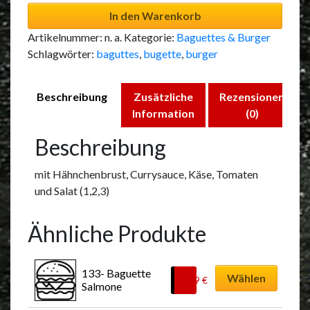
In den Warenkorb
Artikelnummer:
n. a.
Kategorie:
Baguettes & Burger
Schlagwörter:
baguttes
,
bugette
,
burger
Beschreibung
Zusätzliche
Rezensionen
Information
(0)
Beschreibung
mit Hähnchenbrust, Currysauce, Käse, Tomaten
und Salat (1,2,3)
Ähnliche Produkte
Dieses
133- Baguette 
Produkt
Wählen
8,99
€
Salmone
weist
mehrere