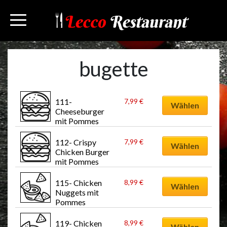
bugette
Dieses
111- 
7,99
€
Produkt
Wählen
Cheeseburger 
weist
mit Pommes
mehrere
Dieses
Varianten
112- Crispy 
7,99
€
Produkt
Wählen
Chicken Burger 
auf.
weist
mit Pommes
Die
mehrere
Dieses
Optionen
Varianten
115- Chicken 
8,99
€
Produkt
Wählen
können
Nuggets mit 
auf.
weist
auf
Pommes
Die
mehrere
der
Dieses
Optionen
Varianten
119- Chicken 
8,99
€
Produktseite
Produkt
Wählen