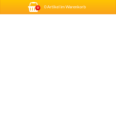
0 Artikel im Warenkorb
0
Adresse:
Georg-Schumann-Straße 122,
04155
Leipzig
Account
Mein Konto
Copyright © 2024 Lecco Pizza - Essen online