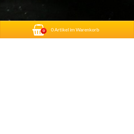
0 Artikel im Warenkorb
0
Adresse:
Georg-Schumann-Straße 122,
04155
Leipzig
Account