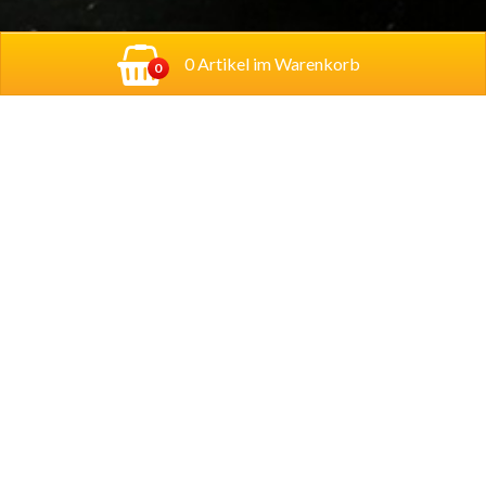
0 Artikel im Warenkorb
0
Adresse:
Georg-Schumann-Straße 122,
04155
Leipzig
Account
Mein Konto