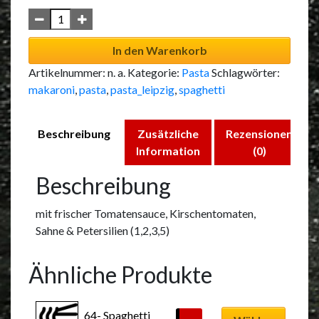
In den Warenkorb
Artikelnummer:
n. a.
Kategorie:
Pasta
Schlagwörter:
makaroni
,
pasta
,
pasta_leipzig
,
spaghetti
Beschreibung
Zusätzliche
Rezensionen
Information
(0)
Beschreibung
mit frischer Tomatensauce, Kirschentomaten,
Sahne & Petersilien (1,2,3,5)
Ähnliche Produkte
Dieses
64- Spaghetti 
Produkt