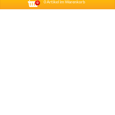
0 Artikel im Warenkorb
0
Adresse:
Georg-Schumann-Straße 122,
04155
Leipzig
Account
Mein Konto
Copyright © 2024 Lecco Pizza - Essen online
bestellen in Leipzig