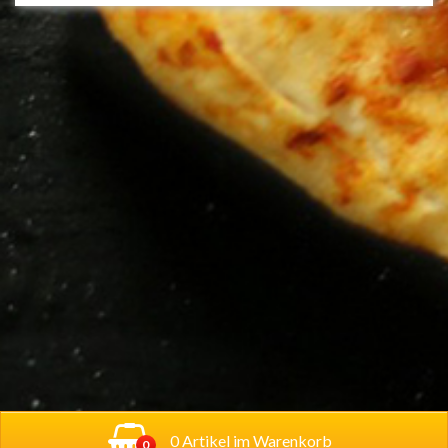
Produktseite
gewählt
werden
0 Artikel im Warenkorb
0