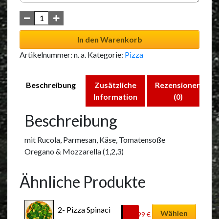
In den Warenkorb
Artikelnummer:
n. a.
Kategorie:
Pizza
Beschreibung
Zusätzliche
Rezensionen
Information
(0)
Beschreibung
mit Rucola, Parmesan, Käse, Tomatensoße
Oregano & Mozzarella (1,2,3)
Ähnliche Produkte
Dieses
2- Pizza Spinaci
Produkt
Wählen
11,99
€