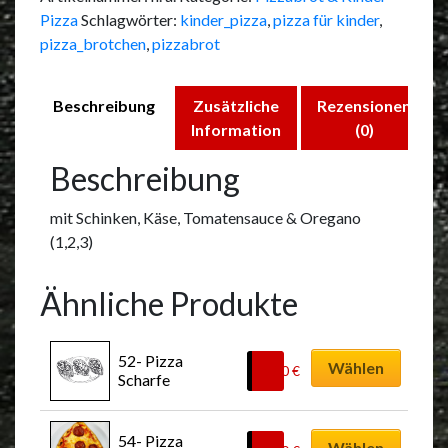
Pizza
Schlagwörter:
kinder_pizza
,
pizza für kinder
,
pizza_brotchen
,
pizzabrot
Beschreibung
Zusätzliche
Rezensionen
Information
(0)
Beschreibung
mit Schinken, Käse, Tomatensauce & Oregano
(1,2,3)
Ähnliche Produkte
Dieses
52- Pizza 
Produkt
Wählen
8,50
€
Scharfe
weist
mehrere
Dieses
Varianten
54- Pizza 
Produkt
Wählen