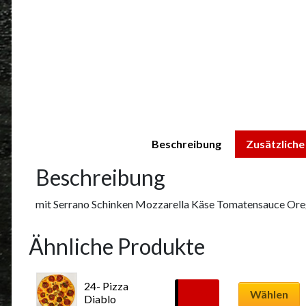
Beschreibung
Zusätzliche
Beschreibung
mit Serrano Schinken Mozzarella Käse Tomatensauce Oreg
Ähnliche Produkte
Dieses
24- Pizza 
Produkt
12,99
€
Wählen
Diablo
weist