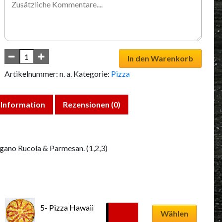
In den Warenkorb
Artikelnummer:
n. a.
Kategorie:
Pizza
 Information
Rezensionen (0)
ano Rucola & Parmesan. (1,2,3)
Dieses
5- Pizza Hawaii
Produkt
12,99
€
Wählen
weist