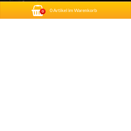
0 Artikel im Warenkorb
0
Adresse:
Georg-Schumann-Straße 122,
04155
Leipzig
Account
Mein Konto
Copyright © 2024 Lecco Pizza - Essen online