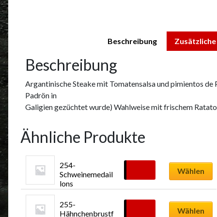
Beschreibung
Zusätzliche
Beschreibung
Argantinische Steake mit Tomatensalsa und pimientos de 
Padrön in
Galigien gezüchtet wurde) Wahlweise mit frischem Ratatou
Ähnliche Produkte
254- 
17,99
€
Wählen
Schweinemedail
lons
Dieses
255- 
Produkt
17,99
€
Wählen
Hähnchenbrustf