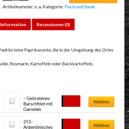
Artikelnummer:
n. a.
Kategorie:
Fisch und Steak
 Information
Rezensionen (0)
Padrön (eine Paprikasonte, die in der Umgebung des Ortes
ille, Rosmarin, Kartoffeln oder Backkartoffeln.
– Gebratenes 
14,99
€
Wählen
Barschfilet mit 
Garnelen
Dieses
251- 
Produkt
19,99
€
Wählen
Argentinisches 