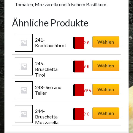
Tomaten, Mozzarella und frischem Basilikum.
Ähnliche Produkte
241- 
Wählen
4,99
€
Knoblauchbrot
245- 
Wählen
5,99
€
Bruschetta 
Tirol
248- Serrano 
Wählen
11,99
€
Teller
244- 
Wählen
5,99
€
Bruschetta 
Mozzarella