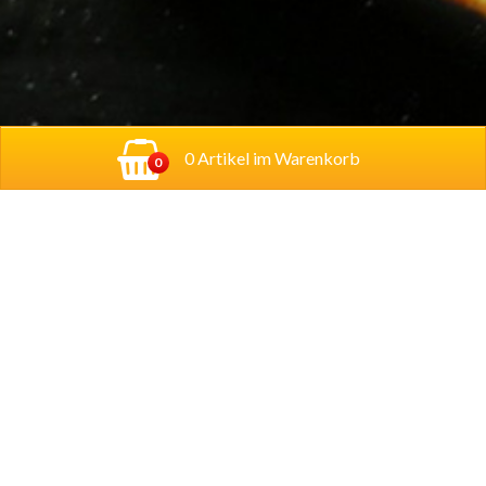
0 Artikel im Warenkorb
0
Adresse:
Georg-Schumann-Straße 122,
04155
Leipzig