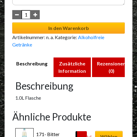
In den Warenkorb
Artikelnummer:
n. a.
Kategorie:
Alkoholfreie
Getränke
Beschreibung
Zusätzliche
Rezensionen
Information
(0)
Beschreibung
1.0L Flasche
Ähnliche Produkte
Dieses
171- Bitter 
Produkt
Wählen