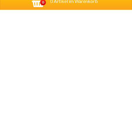
0 Artikel im Warenkorb
0
Adresse:
Georg-Schumann-Straße 122,
04155
Leipzig
Account
Mein Konto
Copyright © 2024 Lecco Pizza - Essen online
bestellen in Leipzig