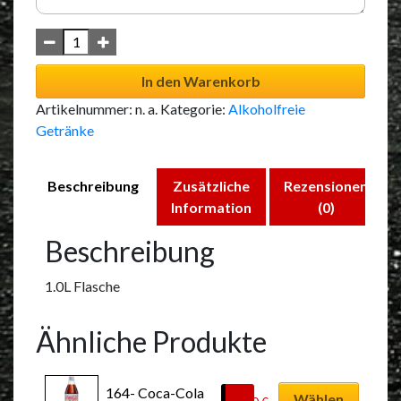
In den Warenkorb
Artikelnummer:
n. a.
Kategorie:
Alkoholfreie
Getränke
Beschreibung
Zusätzliche
Rezensionen
Information
(0)
Beschreibung
1.0L Flasche
Ähnliche Produkte
Dieses
164- Coca-Cola 
Produkt
Wählen