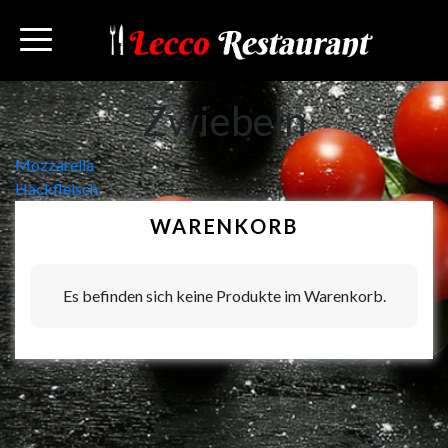
Zwiebeln
Beitragsnavigation
Mozzarella
Hackfleisch
WARENKORB
Es befinden sich keine Produkte im Warenkorb.