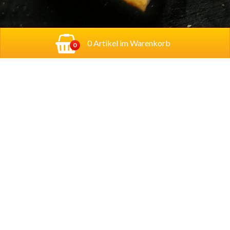
0 Artikel im Warenkorb
0
Adresse:
Georg-Schumann-Straße 122,
04155
Leipzig
Account
Mein Konto