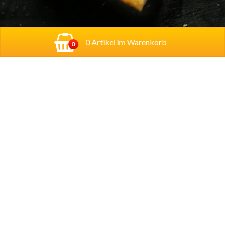
0 Artikel im Warenkorb
0
Adresse:
Georg-Schumann-Straße 122,
04155
Leipzig
Account
Mein Konto