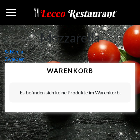
Mozzarella
Beitragsnavigation
Salsiccia
Zwiebeln
WARENKORB
Es befinden sich keine Produkte im Warenkorb.