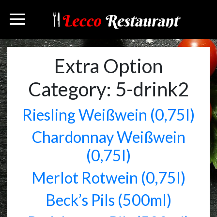
Extra Option
Category:
5-drink2
Riesling Weißwein (0,75l)
Chardonnay Weißwein
(0,75l)
Merlot Rotwein (0,75l)
Beck’s Pils (500ml)