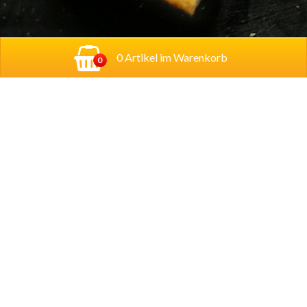
0 Artikel im Warenkorb
0
Adresse:
Georg-Schumann-Straße 122,
04155
Leipzig
Account
Mein Konto