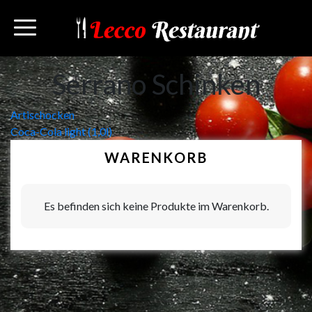
Serrano Schinken
Beitragsnavigation
Artischocken
Coca-Cola light (1,0l)
WARENKORB
Es befinden sich keine Produkte im Warenkorb.