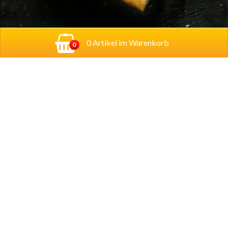
0 Artikel im Warenkorb
0
Adresse:
Georg-Schumann-Straße 122,
04155
Leipzig
Account
Mein Konto