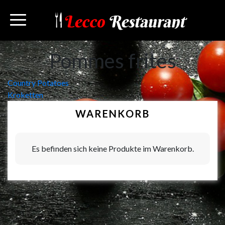
Pommes frites
Beitragsnavigation
Country Potatoes
Kroketten
WARENKORB
Es befinden sich keine Produkte im Warenkorb.