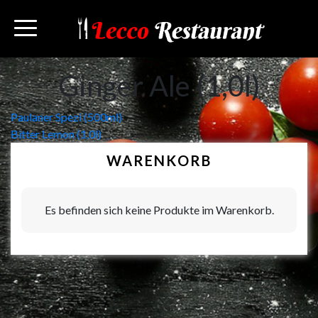
Ginger Ale (1,0l)
Beitragsnavigation
Paulaner Spezi (500ml)
Bitter Lemon (1,0l)
WARENKORB
Es befinden sich keine Produkte im Warenkorb.