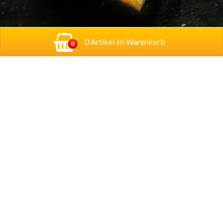
0 Artikel im Warenkorb
0
Adresse:
Georg-Schumann-Straße 122,
04155
Leipzig
Account
Mein Konto