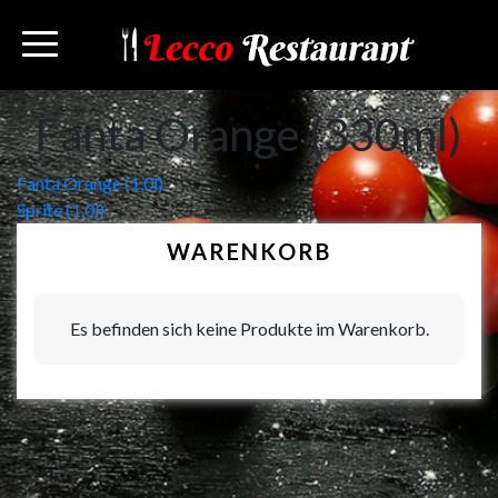
Fanta Orange (330ml)
Beitragsnavigation
Fanta Orange (1,0l)
Sprite (1,0l)
WARENKORB
Es befinden sich keine Produkte im Warenkorb.