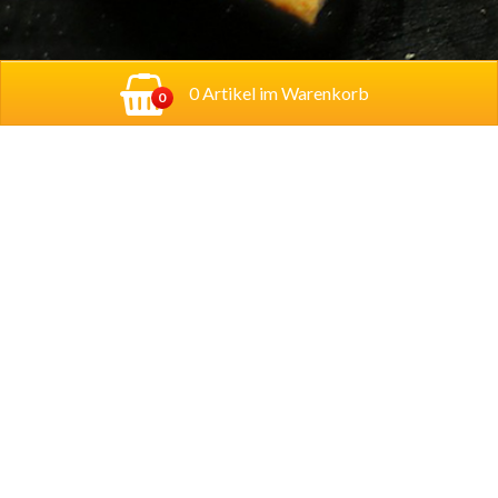
0 Artikel im Warenkorb
0
Adresse:
Georg-Schumann-Straße 122,
04155
Leipzig
Account
Mein Konto