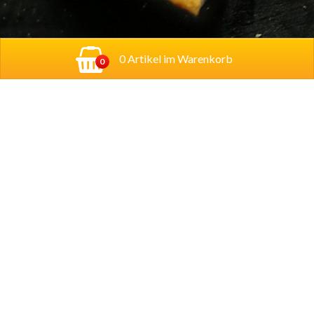
0 Artikel im Warenkorb
0
Adresse:
Georg-Schumann-Straße 122,
04155
Leipzig
Account
Mein Konto