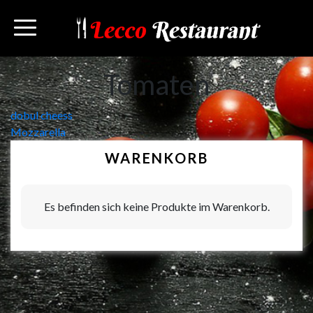
Tomaten
Beitragsnavigation
dobul cheess
Mozzarella
WARENKORB
Es befinden sich keine Produkte im Warenkorb.