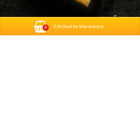
0 Artikel im Warenkorb
0
Adresse:
Georg-Schumann-Straße 122,
04155
Leipzig
Account
Mein Konto