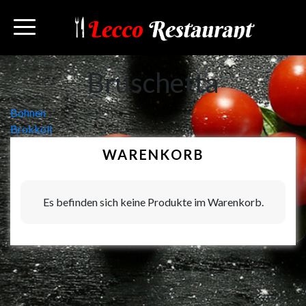
Bruschetta
Beitragsnavigation
Bohnen
Brokkoli
WARENKORB
Es befinden sich keine Produkte im Warenkorb.