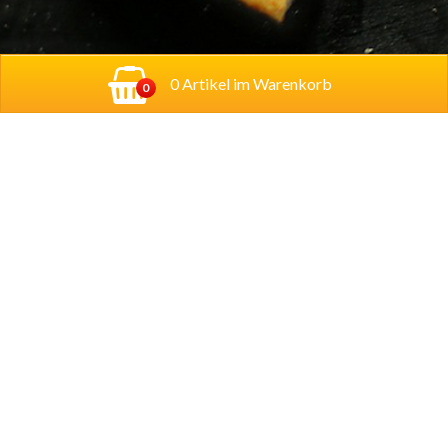
0 Artikel im Warenkorb
0
Adresse:
Georg-Schumann-Straße 122,
04155
Leipzig
Account
Mein Konto