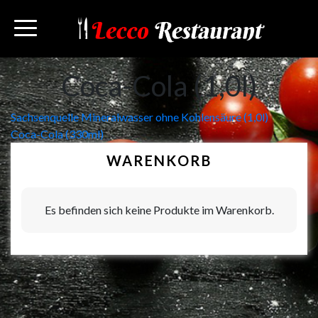
Coca-Cola (1,0l)
Beitragsnavigation
Sachsenquelle Mineralwasser ohne Kohlensäure (1,0l)
Coca-Cola (330ml)
WARENKORB
Es befinden sich keine Produkte im Warenkorb.