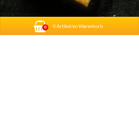
0 Artikel im Warenkorb
0
Adresse:
Georg-Schumann-Straße 122,
04155
Leipzig
Account
Mein Konto